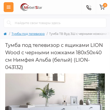
0
Тумбы под телевизор
Тумба ТВ Вуд 3Ш с черными ножками 1
Тумба под телевизор с ящиками LION
Wood с черными ножками 180х50х40
см Нимфея Альба (белый) (LION-
043132)