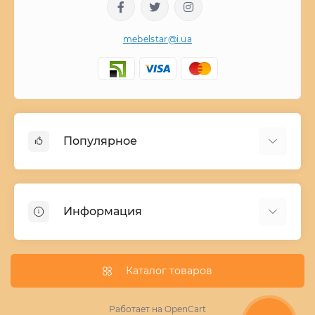
mebelstar@i.ua
Популярное
Детские двухъярусные кровати
Домашний текстиль
Информация
Шкафы купе ширина 90-210 cм высота 220 cм
Комоды из дерева
Заказ и оплата
Кухни
О нас
Каталог товаров
Кровати
Условия поставки мебели
Фотопечать для шкафа купе
Работает на
OpenCart