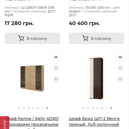
Размеры:
Ш 2256/Гл 556/В 2158
Размеры:
51х206 х200 см
Цвет:
мм
Основной материал:
ДСП
Графит
Основной материал:
МДФ
ДСП
17 280 грн.
40 400 грн.
В корзину
В корзину
0
0
Шкаф Келли / Kelly 4DRD
Шкаф Бриз ШП-2 Венге
Фильтр
с боковыми прозрачыми
темный, Дуб молочный