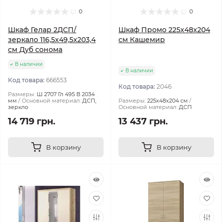
0
0
Шкаф Гелар 2ДСП/
Шкаф Промо 225х48х204
зеркало 116,5х49,5х203,4
см Кашемир
см Дуб сонома
В наличии
В наличии
Код товара:
666553
Код товара:
2046
Размеры:
Ш 2707 Гл 495 В 2034
мм
Основной материал:
ДСП,
Размеры:
225х48х204 см
зеркло
Основной материал:
ДСП
14 719 грн.
13 437 грн.
В корзину
В корзину