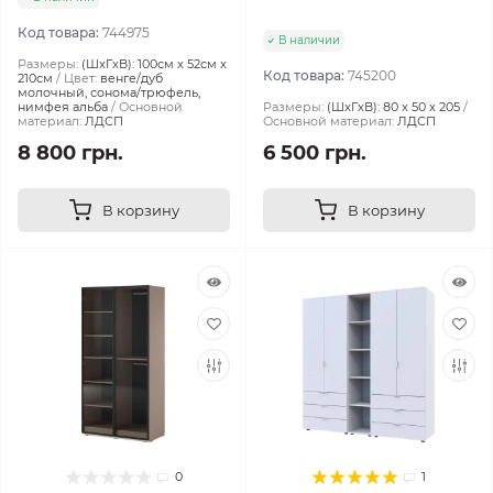
Код товара:
744975
В наличии
Размеры:
(ШxГxВ): 100см x 52см x
Код товара:
745200
210см
Цвет:
венге/дуб
молочный, сонома/трюфель,
нимфея альба
Основной
Размеры:
(ШxГxВ): 80 x 50 x 205
материал:
ЛДСП
Основной материал:
ЛДСП
8 800 грн.
6 500 грн.
В корзину
В корзину
0
1