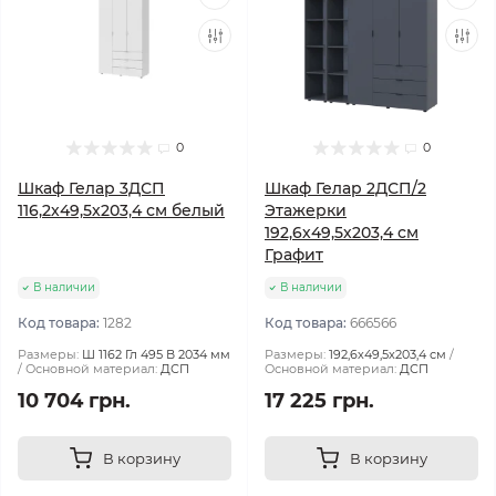
0
0
Шкаф Гелар 3ДСП
Шкаф Гелар 2ДСП/2
116,2х49,5х203,4 см белый
Этажерки
192,6х49,5х203,4 см
Графит
В наличии
В наличии
Код товара:
1282
Код товара:
666566
Размеры:
Ш 1162 Гл 495 В 2034 мм
Размеры:
192,6х49,5х203,4 см
Основной материал:
ДСП
Основной материал:
ДСП
10 704 грн.
17 225 грн.
В корзину
В корзину