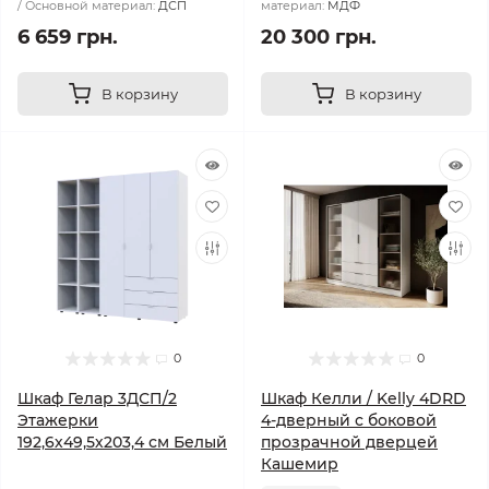
Основной материал:
ДСП
материал:
МДФ
6 659 грн.
20 300 грн.
В корзину
В корзину
0
0
Шкаф Гелар 3ДСП/2
Шкаф Келли / Kelly 4DRD
Этажерки
4-дверный с боковой
192,6х49,5х203,4 см Белый
прозрачной дверцей
Кашемир