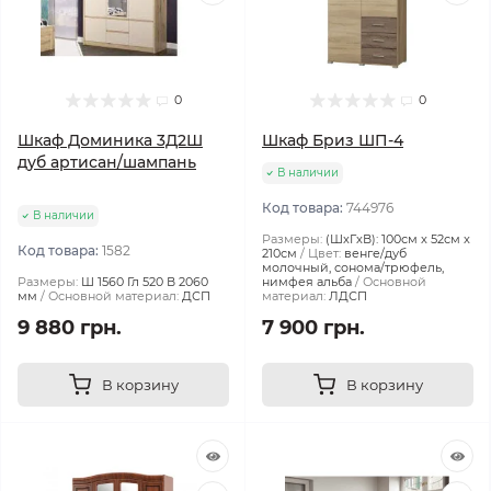
0
0
Шкаф Доминика 3Д2Ш
Шкаф Бриз ШП-4
дуб артисан/шампань
В наличии
Код товара:
744976
В наличии
Размеры:
(ШxГxВ): 100см x 52см x
Код товара:
1582
210см
Цвет:
венге/дуб
молочный, сонома/трюфель,
Размеры:
Ш 1560 Гл 520 В 2060
нимфея альба
Основной
мм
Основной материал:
ДСП
материал:
ЛДСП
9 880 грн.
7 900 грн.
В корзину
В корзину