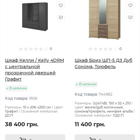
0
0
Шкаф Келли / Kelly 4DRM
Шкаф Бриз ШП-5 ДЗ Дуб
с центральной
Сонома, Трюфель
прозрачной дверцей
Графит
В наличии
В наличии
Код товара:
744982
Код товара:
1606
Размеры:
(ШxГxВ): 150 x 52 x 210
Размеры:
51 х 206 х200 см
Цвет:
Цвет:
венге/дуб молочный,
Графит
Основной материал:
сонома/трюфель, нимфея альба
ДСП
Основной материал:
ЛДСП
38 400 грн.
11 400 грн.