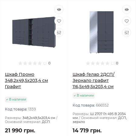
0
0
Шкаф Промо
Шкаф Гелар 2ДСП/
348,2х49,5х203,4 см
Зеркало графит
Графит
116,5х49,5х203,4 см
В наличии
В наличии
Код товара:
666552
Код товара:
1359
Размеры:
Ш 2707 Гл 495 В 2034
Размеры:
348,2х49,5х203,4 см
мм
Основной материал:
ДСП,
Основной материал:
ДСП
зеркло
21 990 грн.
14 719 грн.