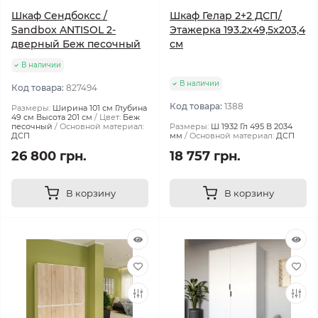
Шкаф Сендбоксс /
Шкаф Гелар 2+2 ДСП/
Sandbox ANTISOL 2-
Этажерка 193.2х49,5х203,4
дверный Беж песочный
см
В наличии
В наличии
Код товара:
827494
Код товара:
1388
Размеры:
Ширина 101 см Глубина
49 см Высота 201 см
Цвет:
Беж
песочный
Основной материал:
Размеры:
Ш 1932 Гл 495 В 2034
ДСП
мм
Основной материал:
ДСП
26 800 грн.
18 757 грн.
В корзину
В корзину