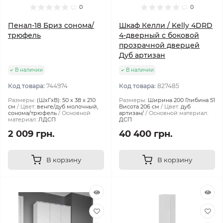
0
0
Пенал-18 Бриз сонома/
Шкаф Келли / Kelly 4DRD
трюфель
4-дверный с боковой
прозрачной дверцей
Дуб артизан
В наличии
В наличии
Код товара:
744974
Код товара:
827485
Размеры:
(ШxГxВ): 50 x 38 x 210
Размеры:
Ширина 200 Глибина 51
см
Цвет:
венге/дуб молочный,
Висота 206 см
Цвет:
дуб
сонома/трюфель
Основной
артизан/
Основной материал:
материал:
ЛДСП
ДСП
2 009 грн.
40 400 грн.
В корзину
В корзину