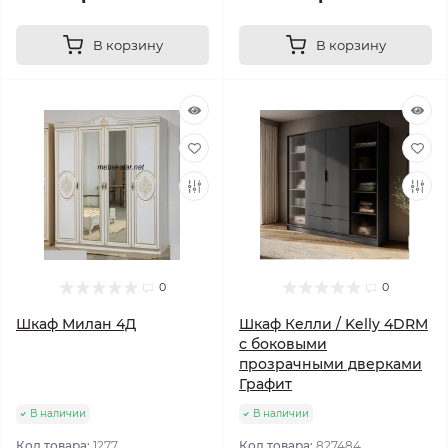
В корзину
В корзину
0
0
Шкаф Милан 4Д
Шкаф Келли / Kelly 4DRM
с боковыми
прозрачными дверками
Графит
В наличии
В наличии
Код товара:
1277
Код товара:
827484