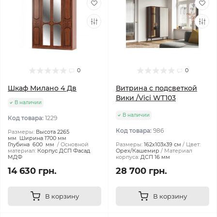
0
0
Шкаф Милано 4 Дв
Витрина с подсветкой
Вики /Vici WT103
В наличии
В наличии
Код товара:
1229
Код товара:
986
Размеры:
Высота 2265
мм Ширина 1700 мм
Глубина 600 мм
Основной
Размеры:
162х103х39 см
Цвет:
материал:
Корпус ДСП Фасад
Орех/Кашемир
Материал
МДФ
корпуса:
ДСП 16 мм
14 630 грн.
28 700 грн.
В корзину
В корзину