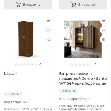
В корзину
В корзину
0
0
Шкаф 4
Витрина низкая с
подсветкой Сенто / Sento
WT104 Черный/дуб вотан
В наличии
В наличии
Код товара:
827502
Код товара:
1625
Размеры:
39 х103 х 125 см
Цвет:
Размеры:
Ш 737* В 2120* Гл 536 мм
Черный/дуб один
Основной