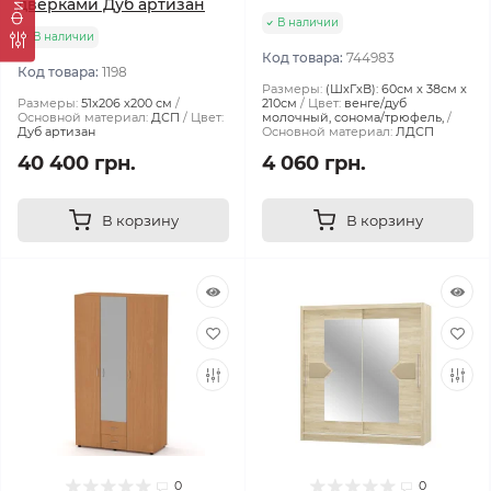
дверками Дуб артизан
В наличии
В наличии
Код товара:
744983
Код товара:
1198
Размеры:
(ШxГxВ): 60см x 38см x
Размеры:
51х206 х200 см
210см
Цвет:
венге/дуб
Основной материал:
ДСП
Цвет:
молочный, сонома/трюфель,
Дуб артизан
Основной материал:
ЛДСП
40 400 грн.
4 060 грн.
В корзину
В корзину
0
0