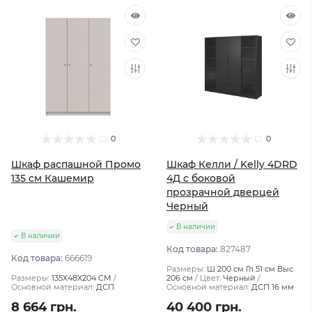
0
0
Шкаф распашной Промо
Шкаф Келли / Kelly 4DRD
135 см Кашемир
4Д с боковой
прозрачной дверцей
Черный
В наличии
В наличии
Код товара:
827487
Код товара:
666619
Размеры:
Ш 200 см Гл 51 см Выс
Размеры:
135Х48Х204 СМ
206 см
Цвет:
Черный
Основной материал:
ДСП
Основной материал:
ДСП 16 мм
8 664 грн.
40 400 грн.