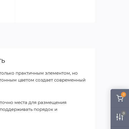
ть
 только практичным элементом, но
етонным цветом создает современный
0
аточно места для размещения
т поддерживать порядок и
0