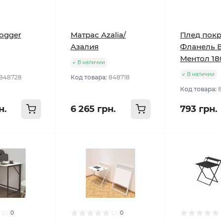
ogger
Матрас Azalia/
Плед пок
Азалия
Фланель 
Ментол 18
В наличии
В наличии
848728
Код товара:
848718
Код товара:
н.
6 265 грн.
793 грн.
0
0