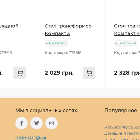
кладной
Стол трансформер
Стол тра
Компакт 3
Компакт 4
В наличии
В наличии
778615
Код товара:
778616
Код товара:
н.
2 029 грн.
2 328 гр
Мы в социальных сетях:
Популярное
Детские двухъяру
Домашний тексти
mebelstar@i.ua