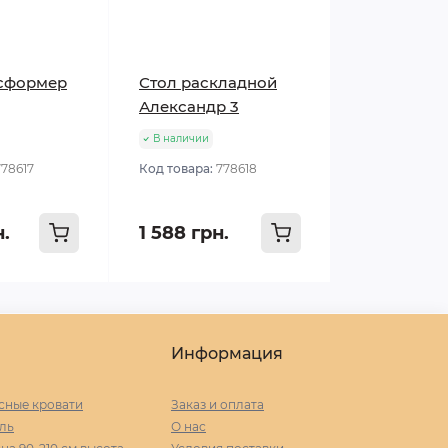
нсформер
Стол раскладной
Александр 3
В наличии
778617
Код товара:
778618
н.
1 588 грн.
Информация
сные кровати
Заказ и оплата
ль
О нас