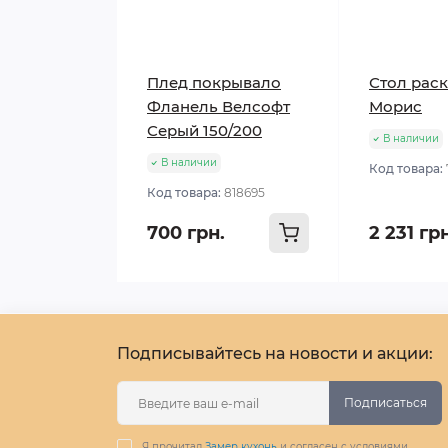
Плед покрывало
Стол рас
Фланель Велсофт
Морис
Серый 150/200
В наличии
В наличии
Код товара:
Код товара:
818695
700 грн.
2 231 гр
Подписывайтесь на новости и акции:
Подписаться
Я прочитал
Замер кухонь
и согласен с условиями