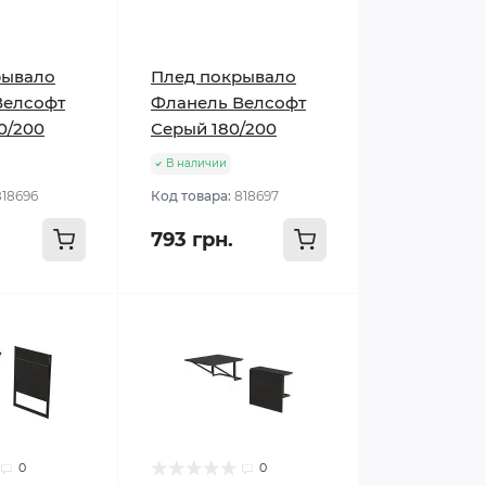
рывало
Плед покрывало
Велсофт
Фланель Велсофт
0/200
Серый 180/200
В наличии
818696
Код товара:
818697
793 грн.
0
0