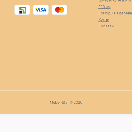
Шкафы купе ширин
220 cм
Комоды из дерева
Кухни
Кровати
Mebel-Star © 2026