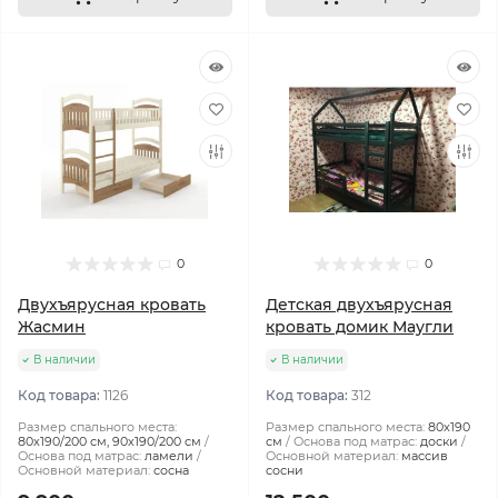
0
0
Двухъярусная кровать
Детская двухъярусная
Жасмин
кровать домик Маугли
В наличии
В наличии
Код товара:
1126
Код товара:
312
Размер спального места:
Размер спального места:
80х190
80х190/200 см, 90х190/200 см
см
Основа под матрас:
доски
Основа под матрас:
ламели
Основной материал:
массив
Основной материал:
сосна
сосни