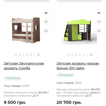
0
0
Детская Двухъярусная
Детская кровать чердак
кровать Симба
Бинки ДМ лайм
В наличии
В наличии
Код товара:
2023
Код товара:
2000
Размер спального места:
80х190
Размер спального места:
80х190
см
Основа под матрас:
ламели
Основной материал:
ДСП
Основной материал:
ДСП
9 500 грн.
20 700 грн.