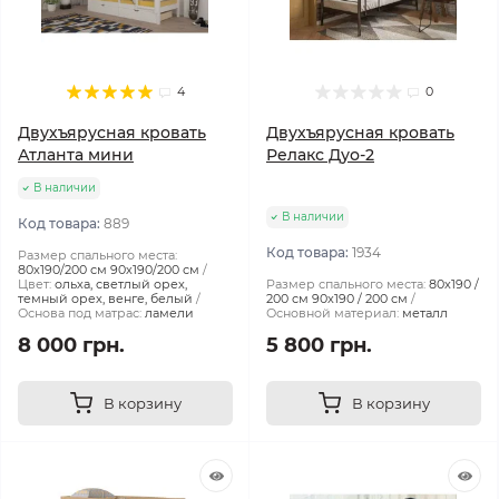
4
0
Двухъярусная кровать
Двухъярусная кровать
Атланта мини
Релакс Дуо-2
В наличии
В наличии
Код товара:
889
Код товара:
1934
Размер спального места:
80х190/200 см 90х190/200 см
Цвет:
ольха, светлый орех,
Размер спального места:
80х190 /
темный орех, венге, белый
200 см 90х190 / 200 см
Основа под матрас:
ламели
Основной материал:
металл
8 000 грн.
5 800 грн.
В корзину
В корзину