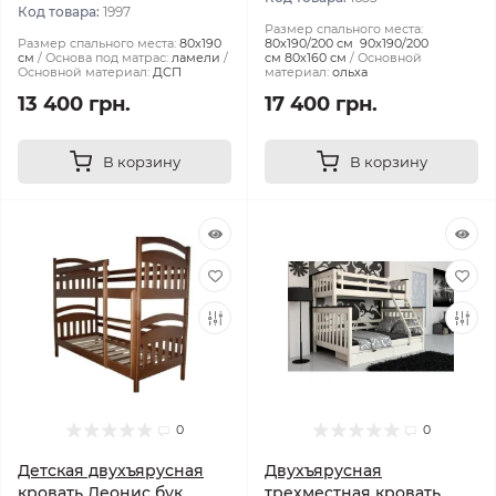
Код товара:
1997
Размер спального места:
Размер спального места:
80х190
80х190/200 см 90х190/200
см
Основа под матрас:
ламели
см 80х160 см
Основной
Основной материал:
ДСП
материал:
ольха
13 400 грн.
17 400 грн.
В корзину
В корзину
0
0
Детская двухъярусная
Двухъярусная
кровать Деонис бук
трехместная кровать