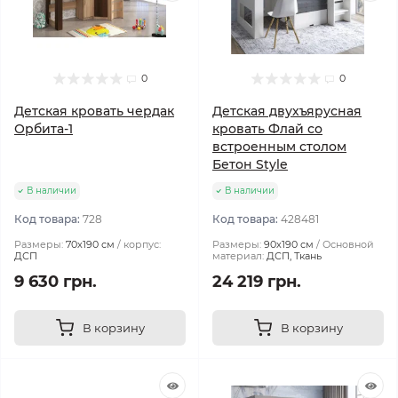
0
0
Детская кровать чердак
Детская двухъярусная
Орбита-1
кровать Флай со
встроенным столом
Бетон Style
В наличии
В наличии
Код товара:
728
Код товара:
428481
Размеры:
70х190 см
корпус:
Размеры:
90х190 см
Основной
ДСП
материал:
ДСП, Ткань
9 630 грн.
24 219 грн.
В корзину
В корзину