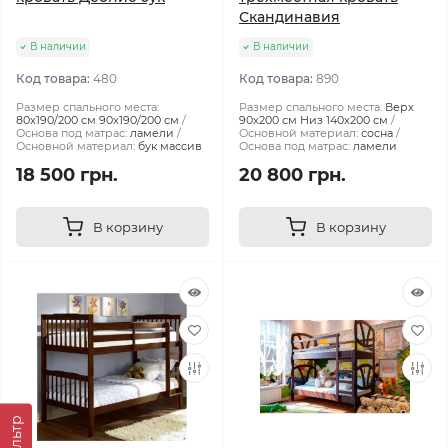
Скандинавия
В наличии
В наличии
Код товара:
480
Код товара:
890
Размер спального места:
Размер спального места:
Верх
80х190/200 см 90х190/200 см
90х200 см Низ 140х200 см
Основа под матрас:
ламели
Основной материал:
сосна
Основной материал:
бук массив
Основа под матрас:
ламели
18 500 грн.
20 800 грн.
В корзину
В корзину
Фильтр