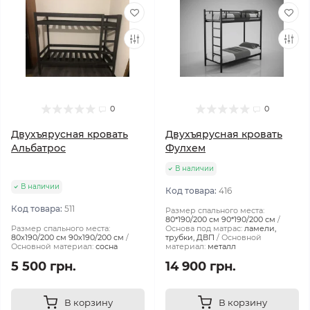
0
0
Двухъярусная кровать
Двухъярусная кровать
Альбатрос
Фулхем
В наличии
В наличии
Код товара:
416
Код товара:
511
Размер спального места:
80*190/200 см 90*190/200 см
Размер спального места:
Основа под матрас:
ламели,
80х190/200 см 90х190/200 см
трубки, ДВП
Основной
Основной материал:
сосна
материал:
металл
5 500 грн.
14 900 грн.
В корзину
В корзину