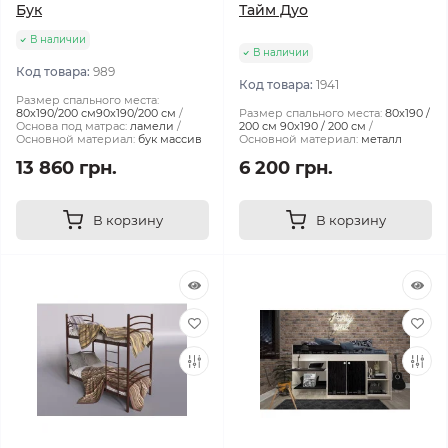
Бук
Тайм Дуо
В наличии
В наличии
Код товара:
989
Код товара:
1941
Размер спального места:
80х190/200 см90х190/200 см
Размер спального места:
80х190 /
Основа под матрас:
ламели
200 см 90х190 / 200 см
Основной материал:
бук массив
Основной материал:
металл
13 860 грн.
6 200 грн.
В корзину
В корзину