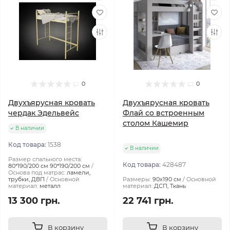
0
0
Двухъярусная кровать
Двухъярусная кровать
чердак Эдельвейс
Флай со встроенным
столом Кашемир
В наличии
Код товара:
1538
В наличии
Размер спального места:
Код товара:
428487
80*190/200 см 90*190/200 см
Основа под матрас:
ламели,
трубки, ДВП
Основной
Размеры:
90х190 см
Основной
материал:
металл
материал:
ДСП, Ткань
13 300 грн.
22 741 грн.
В корзину
В корзину