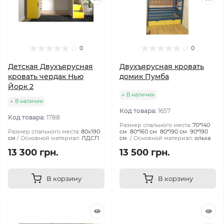
0
0
Детская Двухъярусная
Двухъярусная кровать
кровать чердак Нью
домик Пумба
Йорк 2
В наличии
В наличии
Код товара:
1657
Код товара:
1788
Размер спального места:
70*140
Размер спального места:
80х190
см 80*160 см 80*190 см 90*190
см
Основной материал:
ЛДСП
см
Основной материал:
ольха
13 300 грн.
13 500 грн.
В корзину
В корзину