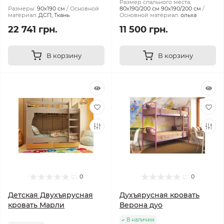
Размер спального места:
Размеры:
90х190 см
Основной
80х190/200 см 90х190/200 см
материал:
ДСП, Ткань
Основной материал:
ольха
22 741 грн.
11 500 грн.
В корзину
В корзину
0
0
Детская Двухъярусная
Духъярусная кровать
кровать Марли
Верона дуо
В наличии