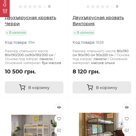
0
0
Двухъярусная кровать
Двухъярусная кровать
Черри
Виктория
В наличии
В наличии
Код товара:
994
Код товара:
1638
Размер спального места:
Размер спального места:
80х190
80х190/200 см90х190/200 см
см 90х190 см 90х200 см
Основа
Основа под матрас:
ламели
под матрас:
ламели
Основной
Основной материал:
бук массив
материал:
массив ольхи
10 500 грн.
8 120 грн.
В корзину
В корзину