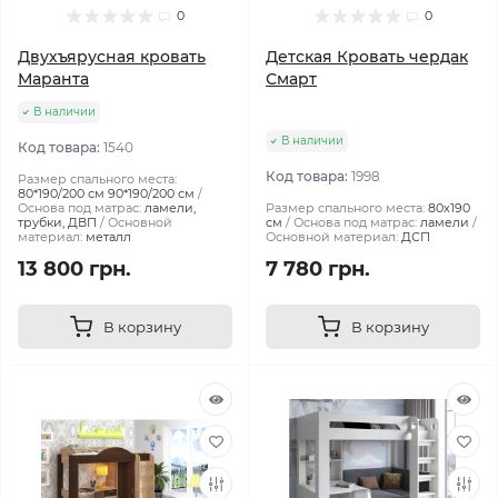
0
0
Двухъярусная кровать
Детская Кровать чердак
Маранта
Смарт
В наличии
В наличии
Код товара:
1540
Код товара:
1998
Размер спального места:
80*190/200 см 90*190/200 см
Основа под матрас:
ламели,
Размер спального места:
80х190
трубки, ДВП
Основной
см
Основа под матрас:
ламели
материал:
металл
Основной материал:
ДСП
13 800 грн.
7 780 грн.
В корзину
В корзину