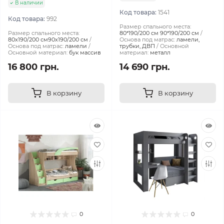
В наличии
Код товара:
1541
Код товара:
992
Размер спального места:
Размер спального места:
80*190/200 см 90*190/200 см
80х190/200 см90х190/200 см
Основа под матрас:
ламели,
Основа под матрас:
ламели
трубки, ДВП
Основной
Основной материал:
бук массив
материал:
металл
16 800 грн.
14 690 грн.
В корзину
В корзину
0
0