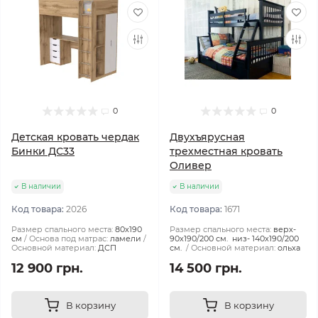
0
0
Детская кровать чердак
Двухъярусная
Бинки ДС33
трехместная кровать
Оливер
В наличии
В наличии
Код товара:
2026
Код товара:
1671
Размер спального места:
80х190
Размер спального места:
верх-
см
Основа под матрас:
ламели
90х190/200 см. низ- 140х190/200
Основной материал:
ДСП
см.
Основной материал:
ольха
12 900 грн.
14 500 грн.
В корзину
В корзину