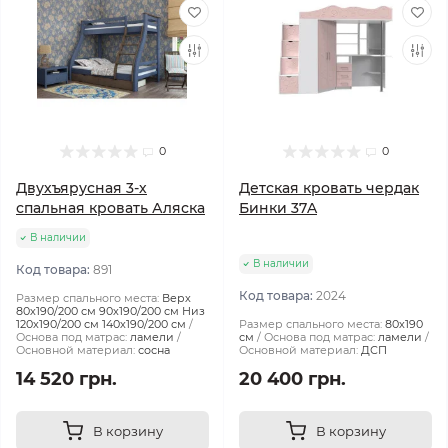
0
0
Двухъярусная 3-х
Детская кровать чердак
спальная кровать Аляска
Бинки 37A
В наличии
В наличии
Код товара:
891
Код товара:
2024
Размер спального места:
Верх
80х190/200 см 90х190/200 см Низ
120х190/200 см 140х190/200 см
Размер спального места:
80х190
Основа под матрас:
ламели
см
Основа под матрас:
ламели
Основной материал:
сосна
Основной материал:
ДСП
14 520 грн.
20 400 грн.
В корзину
В корзину