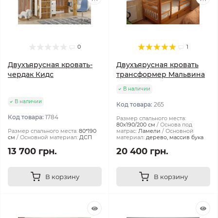
0
1
Двухъярусная кровать-
Двухъярусная кровать
чердак Кидс
трансформер Мальвина
В наличии
В наличии
Код товара:
265
Код товара:
1784
Размер спального места:
80х190/200 см
Основа под
Размер спального места:
80*190
матрас:
Ламели
Основной
см
Основной материал:
ДСП
материал:
дерево, массив бука
13 700 грн.
20 400 грн.
В корзину
В корзину