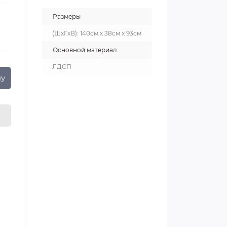
Размеры
(ШxГxВ): 140см x 38см x 93см
Основной материал
ЛДСП
ну