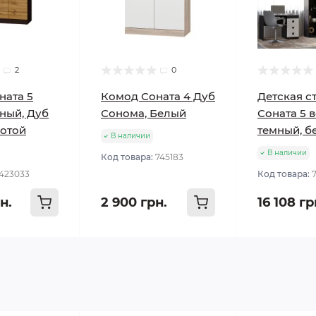
2
0
ната 5
Комод Соната 4 Дуб
Детская с
ный, Дуб
Сонома, Белый
Соната 5 
лотой
темный, б
В наличии
В наличии
Код товара:
745183
423033
Код товара:
н.
2 900 грн.
16 108 гр