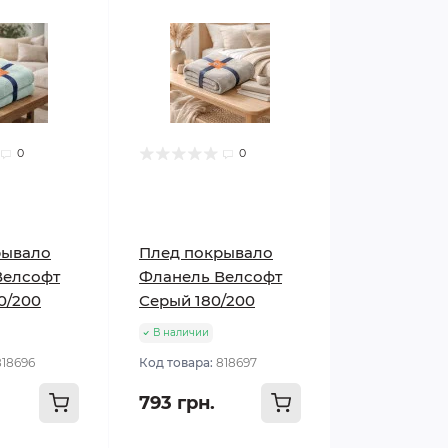
0
0
рывало
Плед покрывало
Велсофт
Фланель Велсофт
0/200
Серый 180/200
В наличии
818696
Код товара:
818697
793 грн.