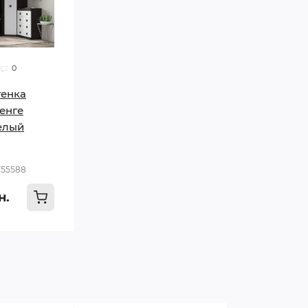
0
тенка
венге
елый
755588
н.