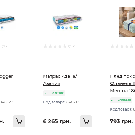
0
0
ogger
Матрас Azalia/
Плед пок
Азалия
Фланель 
Ментол 18
В наличии
В наличии
848728
Код товара:
848718
Код товара:
н.
6 265 грн.
793 грн.