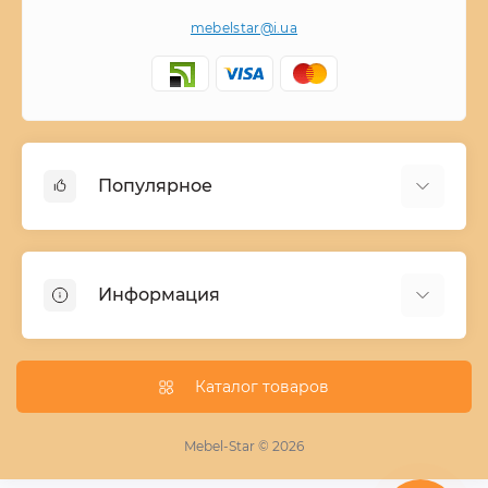
mebelstar@i.ua
Популярное
Детские двухъярусные кровати
Домашний текстиль
Информация
Шкафы купе ширина 90-210 cм высота 220 cм
Комоды из дерева
Заказ и оплата
Кухни
О нас
Каталог товаров
Кровати
Условия поставки мебели
Фотопечать для шкафа купе
Mebel-Star © 2026
Замер кухонь