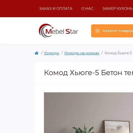
ЗАКАЗ И ОПЛАТА
О НАС
ЗАМЕР КУХОНЬ
Каталог товаро
Комоды
Комоды на ножках
Комод Хьюге 5
Комод Хьюге-5 Бетон т