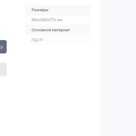
Размеры
390х1585х770 мм
Основной материал
ЛДСП
ну