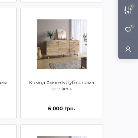
0
0
ома
Комод Хьюге 5 Дуб сонома
трюфель
6 000 грн.