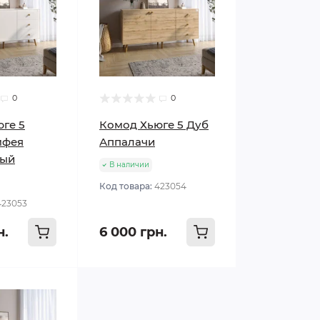
0
0
ге 5
Комод Хьюге 5 Дуб
мфея
Аппалачи
лый
В наличии
Код товара:
423054
423053
н.
6 000 грн.