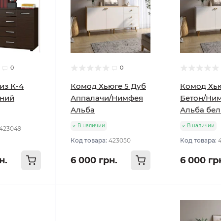
0
0
из К-4
Комод Хьюге 5 Дуб
Комод Хью
мний
Аппалачи/Нимфея
Бетон/Ни
Альба
Альба бе
В наличии
В наличии
423049
Код товара:
423050
Код товара:
н.
6 000 грн.
6 000 гр