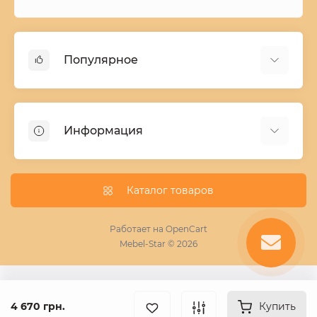
Популярное
Детские двухъярусные кровати
Домашний текстиль
Информация
Шкафы купе ширина 90-210 cм высота 220 cм
Комоды из дерева
Заказ и оплата
Кухни
О нас
Каталог товаров
Кровати
Условия поставки мебели
Фотопечать для шкафа купе
Работает на
OpenCart
Mebel-Star © 2026
Замер кухонь
Пескоструй
Поставщикам
4 670 грн.
Купить
Статьи