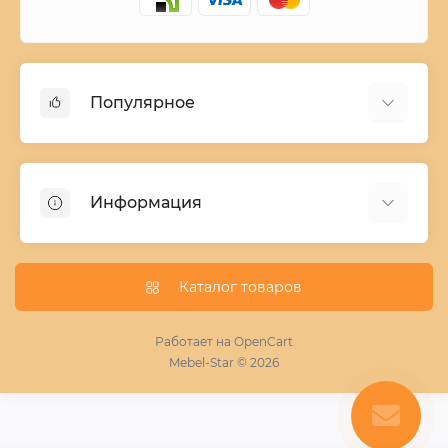
Популярное
Детские двухъярусные кровати
Домашний текстиль
Информация
Шкафы купе ширина 90-210 cм высота 220 cм
Комоды из дерева
Заказ и оплата
Кухни
О нас
Каталог товаров
Кровати
Условия поставки мебели
Фотопечать для шкафа купе
Работает на
OpenCart
Mebel-Star © 2026
Замер кухонь
Пескоструй
Поставщикам