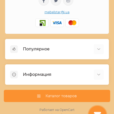
mebelstar@i.ua
Популярное
Детские двухъярусные кровати
Домашний текстиль
Информация
Шкафы купе ширина 90-210 cм высота 220 cм
Комоды из дерева
Заказ и оплата
Кухни
О нас
Каталог товаров
Кровати
Условия поставки мебели
Фотопечать для шкафа купе
Работает на
OpenCart