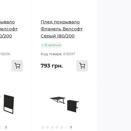
рывало
Плед покрывало
Велсофт
Фланель Велсофт
0/200
Серый 180/200
В наличии
818696
Код товара:
818697
793 грн.
0
0