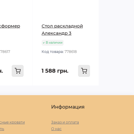
нсформер
Стол раскладной
Александр 3
В наличии
778617
Код товара:
778618
н.
1 588 грн.
Информация
сные кровати
Заказ и оплата
ль
О нас