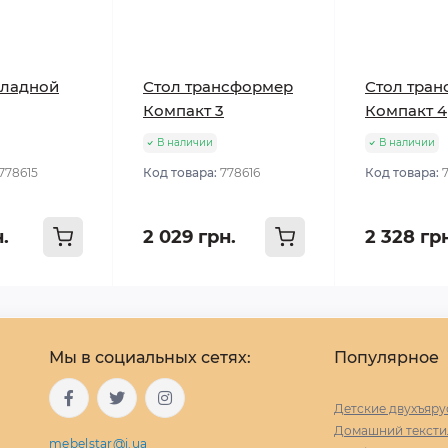
кладной
Стол трансформер
Стол тра
Компакт 3
Компакт 4
В наличии
В наличии
778615
Код товара:
778616
Код товара:
н.
2 029 грн.
2 328 гр
Мы в социальных сетях:
Популярное
Детские двухъяру
Домашний тексти
mebelstar@i.ua