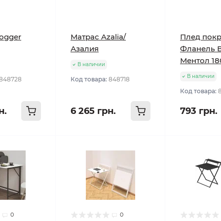
ogger
Матрас Azalia/
Плед пок
Азалия
Фланель 
Ментол 18
В наличии
В наличии
848728
Код товара:
848718
Код товара:
н.
6 265 грн.
793 грн.
0
0