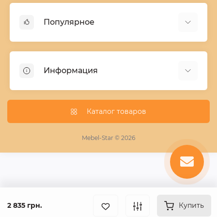
Популярное
Детские двухъярусные кровати
Домашний текстиль
Информация
Шкафы купе ширина 90-210 cм высота 220 cм
Комоды из дерева
Заказ и оплата
Кухни
О нас
Каталог товаров
Кровати
Условия поставки мебели
Фотопечать для шкафа купе
Mebel-Star © 2026
Замер кухонь
Пескоструй
Поставщикам
Статьи
2 835 грн.
Контакты
Купить