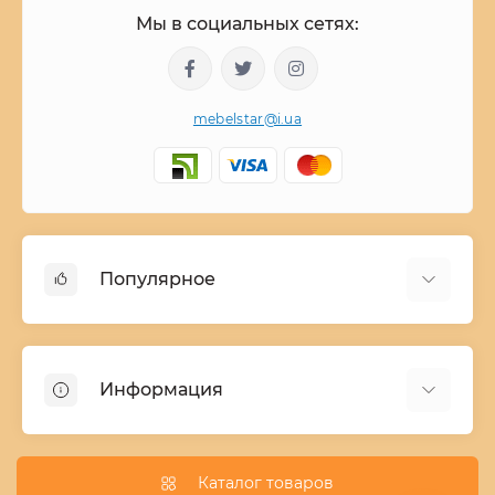
Мы в социальных сетях:
mebelstar@i.ua
Популярное
Детские двухъярусные кровати
Домашний текстиль
Информация
Шкафы купе ширина 90-210 cм высота 220 cм
Комоды из дерева
Заказ и оплата
Кухни
О нас
Каталог товаров
Кровати