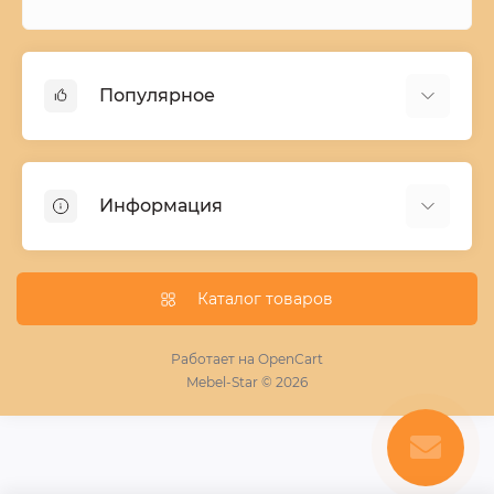
Популярное
Детские двухъярусные кровати
Домашний текстиль
Информация
Шкафы купе ширина 90-210 cм высота 220 cм
Комоды из дерева
Заказ и оплата
Кухни
О нас
Каталог товаров
Кровати
Условия поставки мебели
Фотопечать для шкафа купе
Работает на
OpenCart
Mebel-Star © 2026
Замер кухонь
Пескоструй
Поставщикам
Статьи