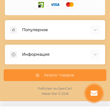
Популярное
Детские двухъярусные кровати
Домашний текстиль
Информация
Шкафы купе ширина 90-210 cм высота 220 cм
Комоды из дерева
Заказ и оплата
Кухни
О нас
Каталог товаров
Кровати
Условия поставки мебели
Фотопечать для шкафа купе
Работает на
OpenCart
Mebel-Star © 2026
Замер кухонь
Пескоструй
Поставщикам