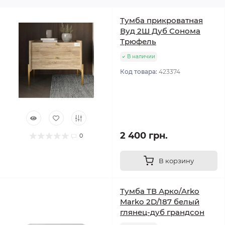
Тумба прикроватная
Вуд 2Ш Дуб Сонома
Трюфель
В наличии
Код товара:
423374
2 400 грн.
0
В корзину
Тумба ТВ Арко/Arko
Marko 2D/187 белый
глянец-дуб грандсон