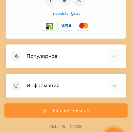
mebelstar@i.ua
Популярное
Детские двухъярусные кровати
Домашний текстиль
Информация
Шкафы купе ширина 90-210 cм высота 220 cм
Комоды из дерева
Заказ и оплата
Кухни
О нас
Каталог товаров
Кровати
Условия поставки мебели
Фотопечать для шкафа купе
Mebel-Star © 2026