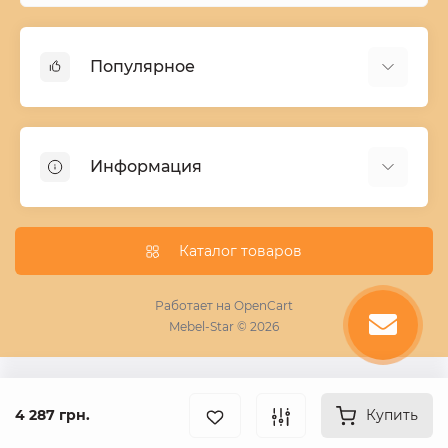
Популярное
Детские двухъярусные кровати
Домашний текстиль
Информация
Шкафы купе ширина 90-210 cм высота 220 cм
Комоды из дерева
Заказ и оплата
Кухни
О нас
Каталог товаров
Кровати
Условия поставки мебели
Фотопечать для шкафа купе
Работает на
OpenCart
Mebel-Star © 2026
Замер кухонь
Пескоструй
Поставщикам
4 287 грн.
Купить
Статьи
Контакты