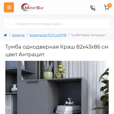
0
Комоды
Комоды из ДСП и МДФ
Тумба Краш Антрацит
Тумба однодверная Краш 82x43x86 см
цвет Антрацит