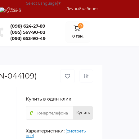
Select Language
▼
Язык
Личный кабинет
(098) 624-27-89
0
(095) 567-90-02
0 грн.
(093) 653-90-49
N-044109)
Купить в один клик
Купить
Характеристики:
(смотреть
все)