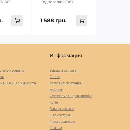
778617
Код товара:
778618
н.
1 588 грн.
Информация
сные кровати
Заказ и оплата
ль
О нас
а 90-210 cм высота
Условия поставки
мебели
Фотопечать для шкафа
купе
Замер кухонь
Пескоструй
Поставщикам
Статьи