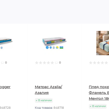
0
0
ogger
Матрас Azalia/
Плед пок
Азалия
Фланель 
Ментол 18
В наличии
В наличии
848728
Код товара:
848718