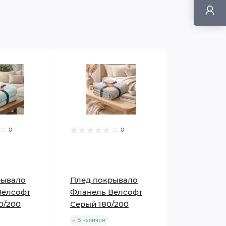
0
0
рывало
Плед покрывало
Велсофт
Фланель Велсофт
0/200
Серый 180/200
В наличии