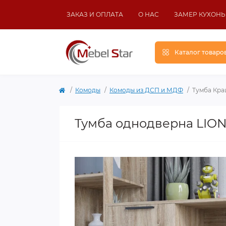
ЗАКАЗ И ОПЛАТА
О НАС
ЗАМЕР КУХОНЬ
Каталог товаро
Комоды
Комоды из ДСП и МДФ
Тумба Кра
Тумба однодверна LION