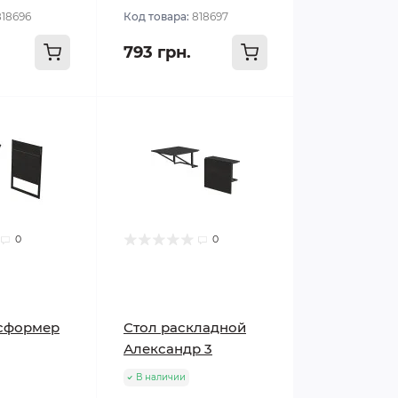
818696
Код товара:
818697
793 грн.
0
0
нсформер
Стол раскладной
Александр 3
В наличии