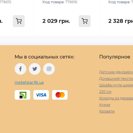
778615
Код товара:
778616
Код товара:
н.
2 029 грн.
2 328 гр
Мы в социальных сетях:
Популярное
Детские двухъяру
Домашний тексти
mebelstar@i.ua
Шкафы купе ширин
220 cм
Комоды из дерева
Кухни
Кровати