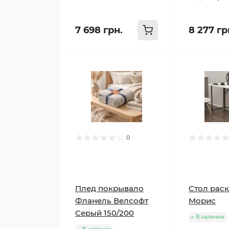
7 698 грн.
8 277 гр
0
Плед покрывало
Стол рас
Фланель Велсофт
Морис
Серый 150/200
В наличии