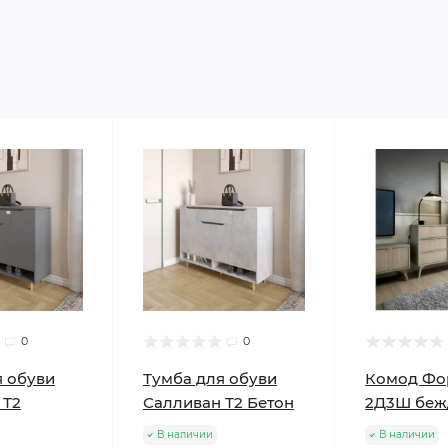
0
0
я обуви
Тумба для обуви
Комод Фо
 Т2
Салливан Т2 Бетон
2Д3Ш беж
В наличии
В наличии