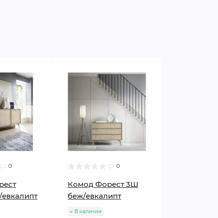
0
0
рест
Комод Форест 3Ш
/евкалипт
беж/евкалипт
В наличии