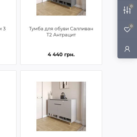
0
0
м 3
Тумба для обуви Салливан
Т2 Антрацит
4 440 грн.