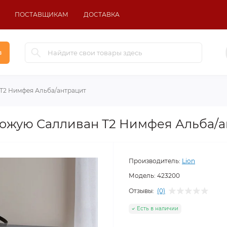
ПОСТАВЩИКАМ
ДОСТАВКА
в
 Т2 Нимфея Альба/антрацит
хожую Салливан Т2 Нимфея Альба/а
Производитель:
Lion
Модель:
423200
Отзывы:
(0)
Есть в наличии