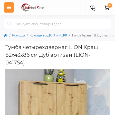
0
Комоды
Комоды из ДСП и МДФ
Тумба Краш 4Д Дуб артиз
Тумба четырехдверная LION Краш
82x43x86 см Дуб артизан (LION-
041754)