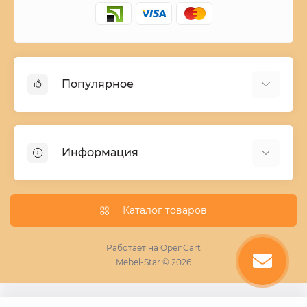
Популярное
Детские двухъярусные кровати
Домашний текстиль
Информация
Шкафы купе ширина 90-210 cм высота 220 cм
Комоды из дерева
Заказ и оплата
Кухни
О нас
Каталог товаров
Кровати
Условия поставки мебели
Фотопечать для шкафа купе
Работает на
OpenCart
Mebel-Star © 2026
Замер кухонь
Пескоструй
Поставщикам