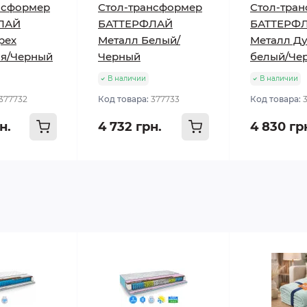
нсформер
Стол-трансформер
Стол-тра
ЛАЙ
БАТТЕРФЛАЙ
БАТТЕРФ
рех
Металл Белый/
Металл Ду
я/Черный
Черный
белый/Че
В наличии
В наличии
377732
Код товара:
377733
Код товара:
н.
4 732 грн.
4 830 гр