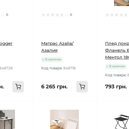
0
0
ogger
Матрас Azalia/
Плед пок
Азалия
Фланель 
Ментол 18
В наличии
В наличии
848728
Код товара:
848718
Код товара:
н.
6 265 грн.
793 грн.