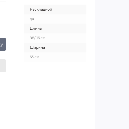
Раскладной
да
Длина
88/116 см
ну
Ширина
65 см