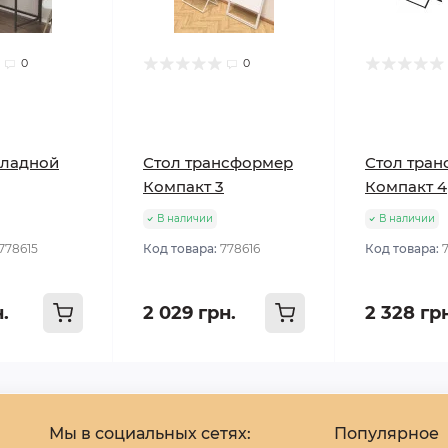
0
0
кладной
Стол трансформер
Стол тра
Компакт 3
Компакт 4
В наличии
В наличии
778615
Код товара:
778616
Код товара:
н.
2 029 грн.
2 328 гр
Мы в социальных сетях:
Популярное