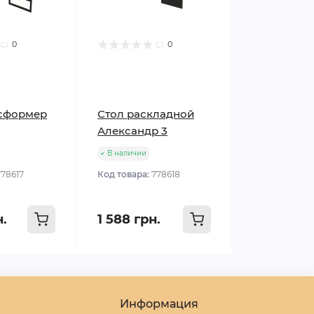
0
0
нсформер
Стол раскладной
Александр 3
В наличии
778617
Код товара:
778618
н.
1 588 грн.
Информация