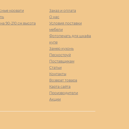
сные кровати
Заказ и оплата
ль
О нас
а 90-210 cм высота
Условия поставки
мебели
Фотопечать для шкафа
купе
Замер кухонь
Пескоструй
Поставщикам
Статьи
Контакты
Возврат товара
Карта сайта
Производители
Акции