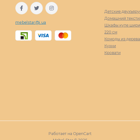
Детские двухъяру
Домашний тексти
mebelstar@i.ua
Шкафы купе ширин
220 cм
Комоды из дерева
Кухни
Кровати
Работает на
OpenCart