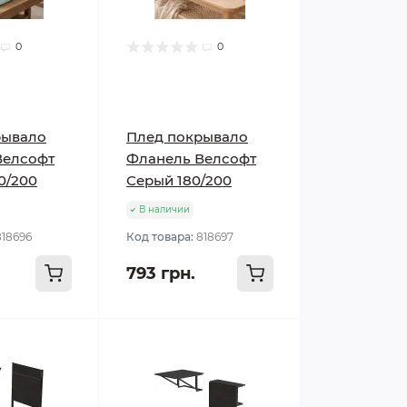
0
0
рывало
Плед покрывало
Велсофт
Фланель Велсофт
0/200
Серый 180/200
В наличии
818696
Код товара:
818697
793 грн.