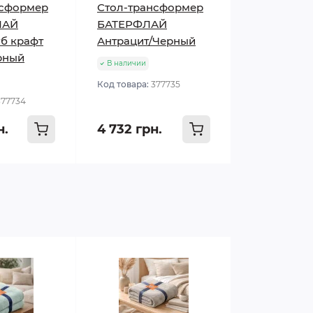
нсформер
Стол-трансформер
ЛАЙ
БАТЕРФЛАЙ
б крафт
Антрацит/Черный
рный
В наличии
Код товара:
377735
377734
н.
4 732 грн.