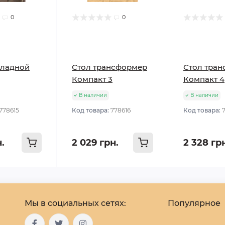
0
0
кладной
Стол трансформер
Стол тра
Компакт 3
Компакт 4
В наличии
В наличии
778615
Код товара:
778616
Код товара:
н.
2 029 грн.
2 328 гр
Мы в социальных сетях:
Популярное