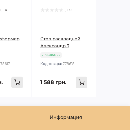
0
0
нсформер
Стол раскладной
Александр 3
В наличии
778617
Код товара:
778618
н.
1 588 грн.
Информация