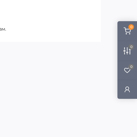
0
ам.
0
0