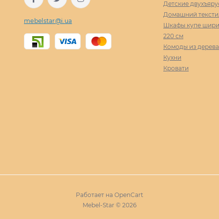
Детские двухъяру
Домашний тексти
mebelstar@i.ua
Шкафы купе ширин
220 cм
Комоды из дерева
Кухни
Кровати
Работает на
OpenCart
Mebel-Star © 2026