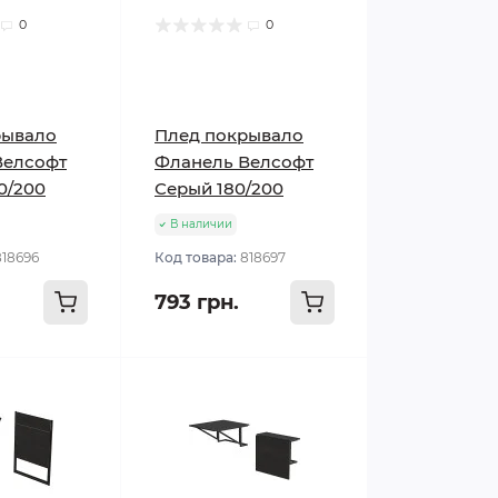
0
0
рывало
Плед покрывало
Велсофт
Фланель Велсофт
0/200
Серый 180/200
В наличии
818696
Код товара:
818697
793 грн.