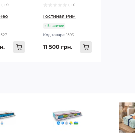
0
0
 Нео
Гостиная Рим
В наличии
1527
Код товара:
1593
н.
11 500 грн.