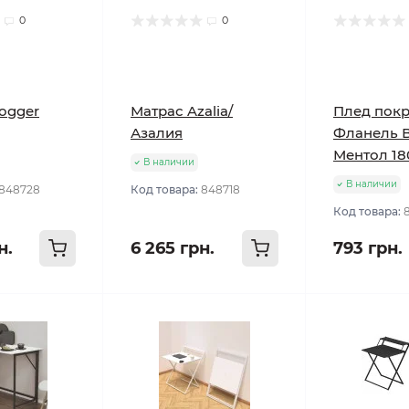
0
0
ogger
Матрас Azalia/
Плед пок
Азалия
Фланель 
Ментол 18
В наличии
В наличии
848728
Код товара:
848718
Код товара:
н.
6 265 грн.
793 грн.