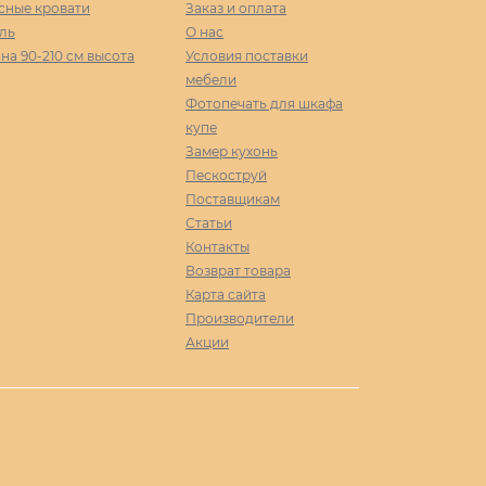
сные кровати
Заказ и оплата
ль
О нас
а 90-210 cм высота
Условия поставки
мебели
Фотопечать для шкафа
купе
Замер кухонь
Пескоструй
Поставщикам
Статьи
Контакты
Возврат товара
Карта сайта
Производители
Акции