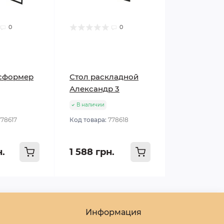
0
0
нсформер
Стол раскладной
Александр 3
В наличии
778617
Код товара:
778618
н.
1 588 грн.
Информация