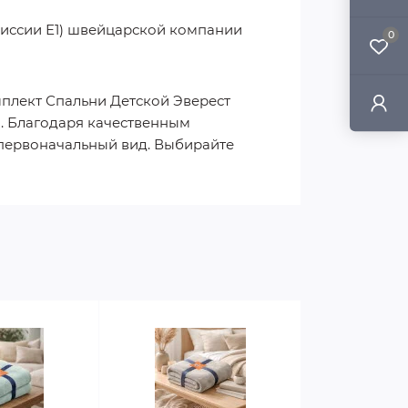
миссии Е1) швейцарской компании
0
мплект Спальни Детской Эверест
и. Благодаря качественным
 первоначальный вид. Выбирайте