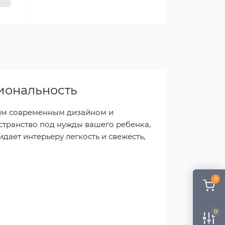
циональность
оим современным дизайном и
странство под нужды вашего ребенка,
ает интерьеру легкость и свежесть,
0
0