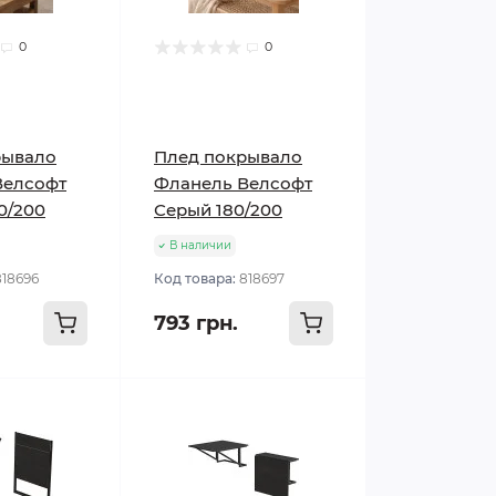
0
0
рывало
Плед покрывало
Велсофт
Фланель Велсофт
0/200
Серый 180/200
В наличии
818696
Код товара:
818697
793 грн.