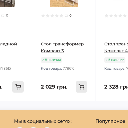
0
0
кладной
Стол трансформер
Стол тра
Компакт 3
Компакт 4
В наличии
В наличии
778615
Код товара:
778616
Код товара:
н.
2 029 грн.
2 328 гр
Мы в социальных сетях:
Популярное