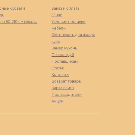
сные кровати
Заказ и оплата
ль
О нас
а 90-210 cм высота
Условия поставки
мебели
Фотопечать для шкафа
купе
Замер кухонь
Пескоструй
Поставщикам
Статьи
Контакты
Возврат товара
Карта сайта
Производители
Акции