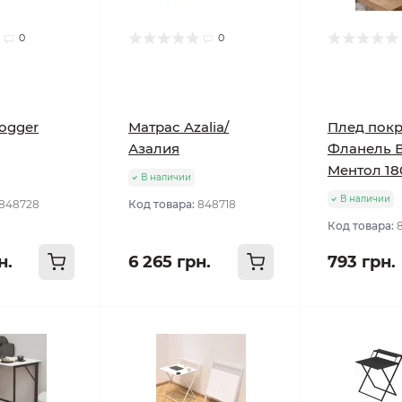
0
0
ogger
Матрас Azalia/
Плед пок
Азалия
Фланель 
Ментол 18
В наличии
В наличии
848728
Код товара:
848718
Код товара:
н.
6 265 грн.
793 грн.