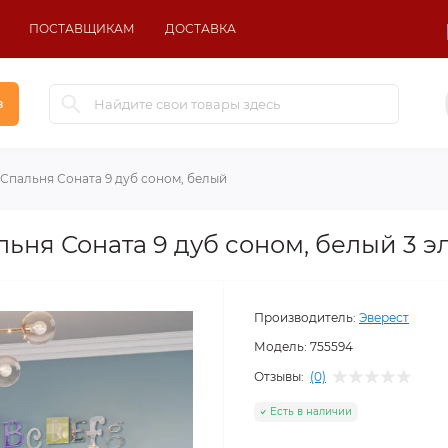
ПОСТАВЩИКАМ
ДОСТАВКА
в
 Спальня Соната 9 дуб соном, белый
ьня Соната 9 дуб соном, белый 3 э
Производитель:
Эверест
Модель:
755594
Отзывы:
(0)
Есть в наличии