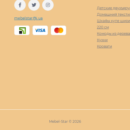
Детские двухъяру
Домашний тексти
mebelstar@i.ua
Шкафы купе ширин
220 cм
Комоды из дерева
Кухни
Кровати
Mebel-Star © 2026