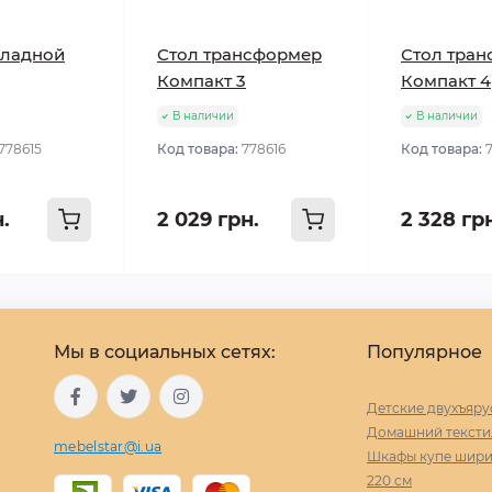
кладной
Стол трансформер
Стол тра
Компакт 3
Компакт 4
В наличии
В наличии
778615
Код товара:
778616
Код товара:
н.
2 029 грн.
2 328 гр
Мы в социальных сетях:
Популярное
Детские двухъяру
Домашний тексти
mebelstar@i.ua
Шкафы купе ширин
220 cм