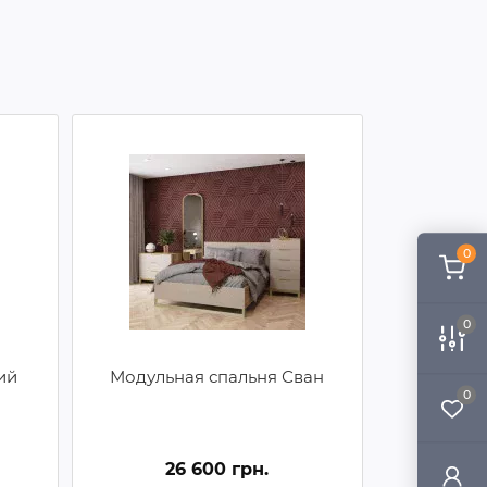
0
0
ий
Модульная спальня Сван
0
26 600 грн.