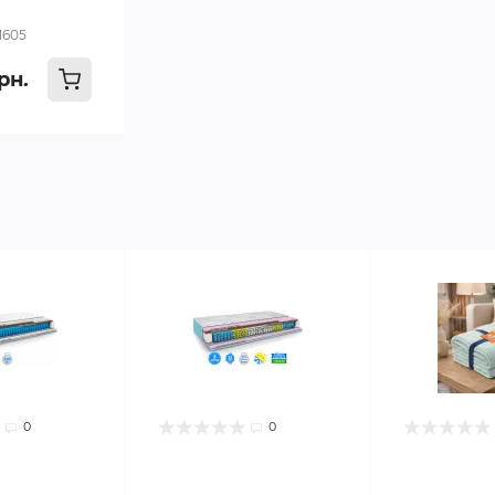
1605
рн.
0
0