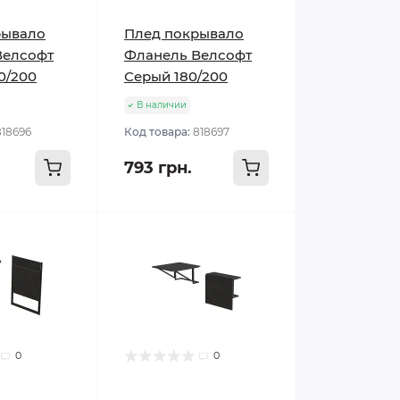
рывало
Плед покрывало
Велсофт
Фланель Велсофт
0/200
Серый 180/200
В наличии
818696
Код товара:
818697
793 грн.
0
0