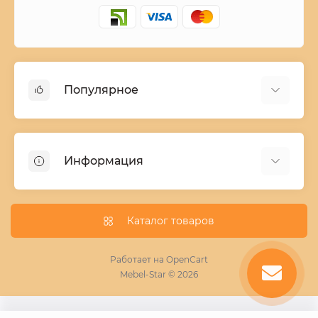
Популярное
Детские двухъярусные кровати
Домашний текстиль
Информация
Шкафы купе ширина 90-210 cм высота 220 cм
Комоды из дерева
Заказ и оплата
Кухни
О нас
Каталог товаров
Кровати
Условия поставки мебели
Фотопечать для шкафа купе
Работает на
OpenCart
Mebel-Star © 2026
Замер кухонь
Пескоструй