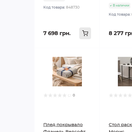
В наличии
Код товара:
848730
Код товара:
7 698 грн.
8 277 гр
0
Плед покрывало
Стол рас
Фланель Велсофт
Морис