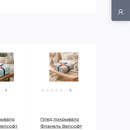
0
0
рывало
Плед покрывало
Велсофт
Фланель Велсофт