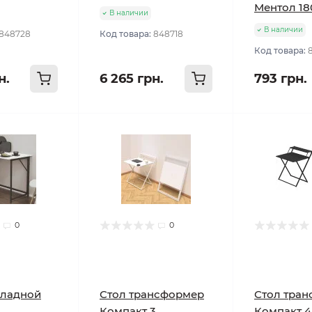
Ментол 18
В наличии
В наличии
848728
Код товара:
848718
Код товара:
н.
6 265 грн.
793 грн.
0
0
кладной
Стол трансформер
Стол тра
Компакт 3
Компакт 4