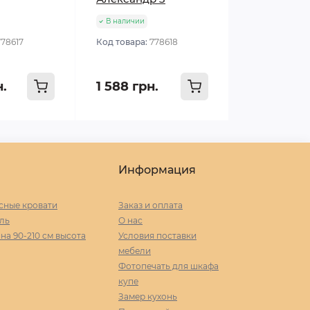
В наличии
778617
Код товара:
778618
н.
1 588 грн.
Информация
сные кровати
Заказ и оплата
ль
О нас
а 90-210 cм высота
Условия поставки
мебели
Фотопечать для шкафа
купе
Замер кухонь