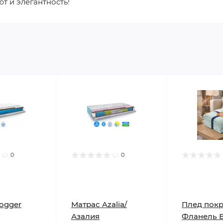
т и элегантность!
0
0
ogger
Матрас Azalia/
Плед пок
Азалия
Фланель 