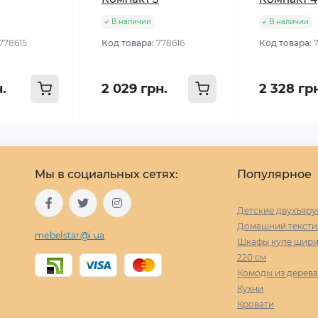
В наличии
В наличии
778615
Код товара:
778616
Код товара:
н.
2 029 грн.
2 328 гр
Мы в социальных сетях:
Популярное
Детские двухъяру
Домашний тексти
mebelstar@i.ua
Шкафы купе ширин
220 cм
Комоды из дерева
Кухни
Кровати