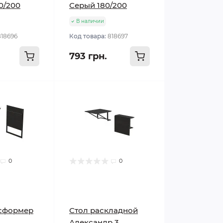
0/200
Серый 180/200
В наличии
818696
Код товара:
818697
793 грн.
0
0
нсформер
Стол раскладной
Александр 3