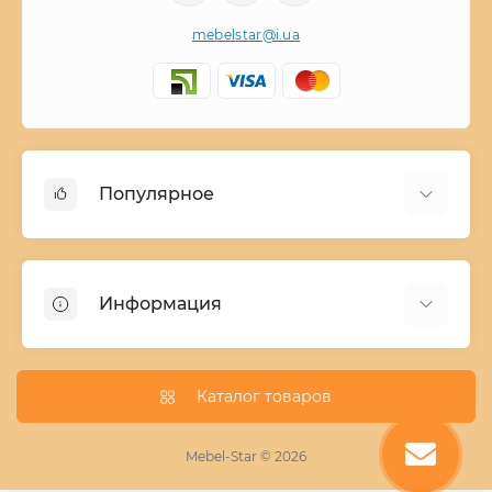
mebelstar@i.ua
Популярное
Детские двухъярусные кровати
Домашний текстиль
Информация
Шкафы купе ширина 90-210 cм высота 220 cм
Комоды из дерева
Заказ и оплата
Кухни
О нас
Каталог товаров
Кровати
Условия поставки мебели
Фотопечать для шкафа купе
Mebel-Star © 2026
Замер кухонь