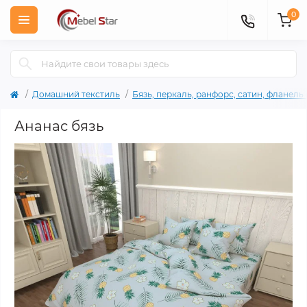
0
Домашний текстиль
Бязь, перкаль, ранфорс, сатин, фланел
Ананас бязь