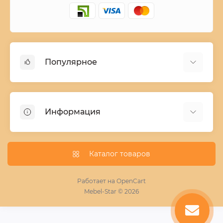
Популярное
Детские двухъярусные кровати
Домашний текстиль
Информация
Шкафы купе ширина 90-210 cм высота 220 cм
Комоды из дерева
Заказ и оплата
Кухни
О нас
Каталог товаров
Кровати
Условия поставки мебели
Фотопечать для шкафа купе
Работает на
OpenCart
Mebel-Star © 2026
Замер кухонь
Пескоструй
Поставщикам