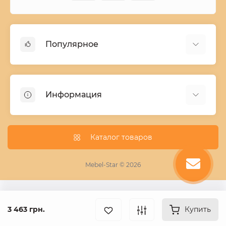
Популярное
Детские двухъярусные кровати
Домашний текстиль
Информация
Шкафы купе ширина 90-210 cм высота 220 cм
Комоды из дерева
Заказ и оплата
Кухни
О нас
Каталог товаров
Кровати
Условия поставки мебели
Фотопечать для шкафа купе
Mebel-Star © 2026
Замер кухонь
Пескоструй
Поставщикам
3 463 грн.
Купить
Статьи