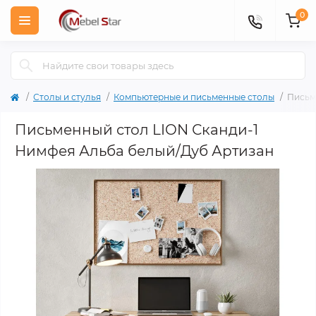
0
Столы и стулья
Компьютерные и письменные столы
Письм
Письменный стол LION Сканди-1
Нимфея Альба белый/Дуб Артизан