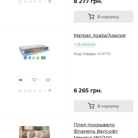
8 277 грн.
0
В корзину
Матрас Azalia/Азалия
В наличии
Код товара:
848718
6 265 грн.
0
В корзину
Плед покрывало
Фланель Велсофт
Ментол 180/200