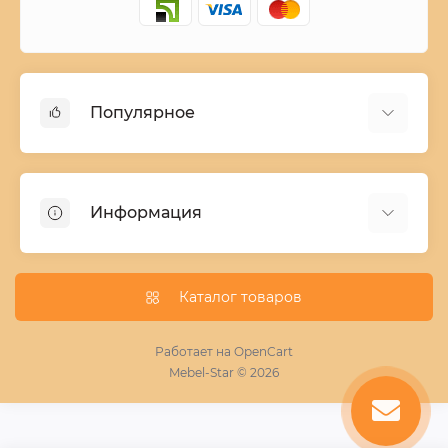
Популярное
Детские двухъярусные кровати
Домашний текстиль
Информация
Шкафы купе ширина 90-210 cм высота 220 cм
Комоды из дерева
Заказ и оплата
Кухни
О нас
Каталог товаров
Кровати
Условия поставки мебели
Фотопечать для шкафа купе
Работает на
OpenCart
Mebel-Star © 2026
Замер кухонь
Пескоструй
Поставщикам