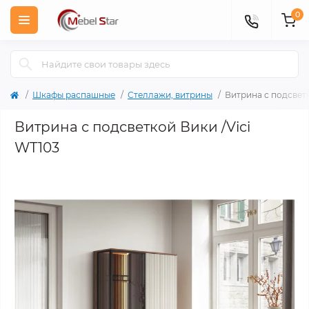
0
Шкафы распашные
Стеллажи, витрины
Витрина с подсветк
Витрина с подсветкой Вики /Vici
WT103