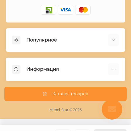
Популярное
Детские двухъярусные кровати
Домашний текстиль
Информация
Шкафы купе ширина 90-210 cм высота 220 cм
Комоды из дерева
Заказ и оплата
Кухни
О нас
Каталог товаров
Кровати
Условия поставки мебели
Фотопечать для шкафа купе
Mebel-Star © 2026
Замер кухонь
Пескоструй