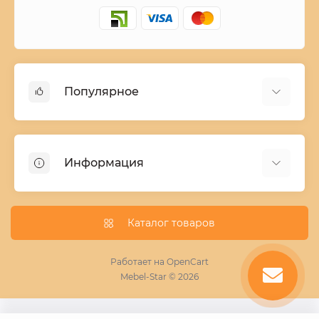
Популярное
Детские двухъярусные кровати
Домашний текстиль
Информация
Шкафы купе ширина 90-210 cм высота 220 cм
Комоды из дерева
Заказ и оплата
Кухни
О нас
Каталог товаров
Кровати
Условия поставки мебели
Фотопечать для шкафа купе
Работает на
OpenCart
Mebel-Star © 2026
Замер кухонь
Пескоструй