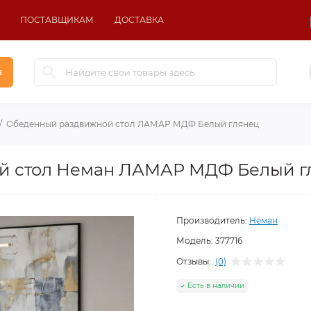
ПОСТАВЩИКАМ
ДОСТАВКА
в
Обеденный раздвижной стол ЛАМАР МДФ Белый глянец
й стол Неман ЛАМАР МДФ Белый г
Производитель:
Неман
Модель:
377716
Отзывы:
(0)
Есть в наличии