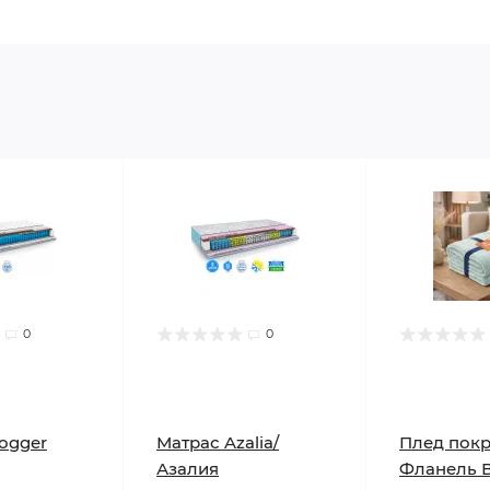
0
0
ogger
Матрас Azalia/
Плед пок
Азалия
Фланель 