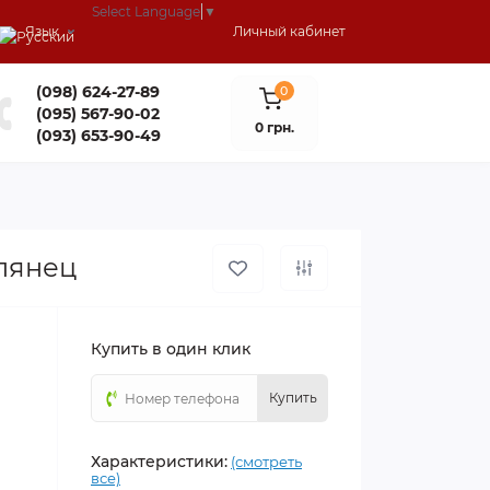
Select Language
▼
Язык
Личный кабинет
(098) 624-27-89
0
(095) 567-90-02
0 грн.
(093) 653-90-49
лянец
Купить в один клик
Купить
Характеристики:
(смотреть
все)