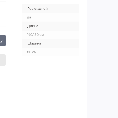
Раскладной
да
Длина
140/180 см
ну
Ширина
80 см