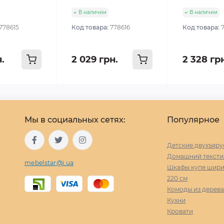
В наличии
В наличии
778615
Код товара:
778616
Код товара:
н.
2 029 грн.
2 328 гр
Мы в социальных сетях:
Популярное
Детские двухъяру
Домашний тексти
mebelstar@i.ua
Шкафы купе ширин
220 cм
Комоды из дерева
Кухни
Кровати