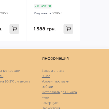
В наличии
778617
Код товара:
778618
н.
1 588 грн.
Информация
сные кровати
Заказ и оплата
ль
О нас
а 90-210 cм высота
Условия поставки
мебели
Фотопечать для шкафа
купе
Замер кухонь
Пескоструй