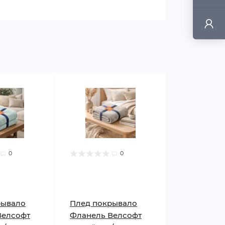
0
0
рывало
Плед покрывало
Велсофт
Фланель Велсофт