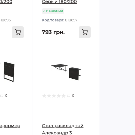
0/200
Серый 180/200
В наличии
818696
Код товара:
818697
793 грн.
0
0
нсформер
Стол раскладной
Александр 3