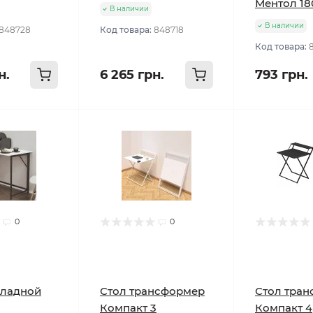
Ментол 18
В наличии
В наличии
848728
Код товара:
848718
Код товара:
н.
6 265 грн.
793 грн.
0
0
кладной
Стол трансформер
Стол тра
Компакт 3
Компакт 4