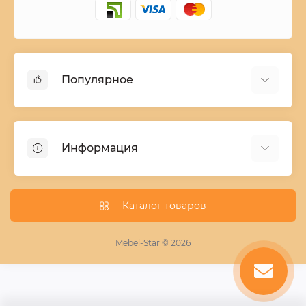
Популярное
Детские двухъярусные кровати
Домашний текстиль
Информация
Шкафы купе ширина 90-210 cм высота 220 cм
Комоды из дерева
Заказ и оплата
Кухни
О нас
Каталог товаров
Кровати
Условия поставки мебели
Фотопечать для шкафа купе
Mebel-Star © 2026
Замер кухонь
Пескоструй
Поставщикам