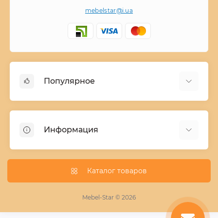
mebelstar@i.ua
Популярное
Детские двухъярусные кровати
Домашний текстиль
Информация
Шкафы купе ширина 90-210 cм высота 220 cм
Комоды из дерева
Заказ и оплата
Кухни
О нас
Каталог товаров
Кровати
Условия поставки мебели
Фотопечать для шкафа купе
Mebel-Star © 2026
Замер кухонь