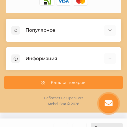
Популярное
Детские двухъярусные кровати
Домашний текстиль
Информация
Шкафы купе ширина 90-210 cм высота 220 cм
Комоды из дерева
Заказ и оплата
Кухни
О нас
Каталог товаров
Кровати
Условия поставки мебели
Фотопечать для шкафа купе
Работает на
OpenCart
Mebel-Star © 2026
Замер кухонь
Пескоструй
Поставщикам