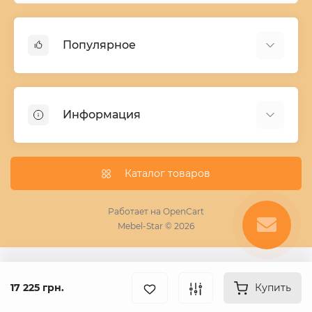
Популярное
Детские двухъярусные кровати
Домашний текстиль
Информация
Шкафы купе ширина 90-210 cм высота 220 cм
Комоды из дерева
Заказ и оплата
Кухни
О нас
Каталог товаров
Кровати
Условия поставки мебели
Фотопечать для шкафа купе
Работает на
OpenCart
Mebel-Star © 2026
Замер кухонь
Пескоструй
Поставщикам
17 225 грн.
Купить
Статьи
Контакты