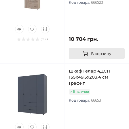
Код товара:
666523
10 704 грн.
0
В корзину
Шкаф Гелар 4ДСП
155х49,5х203,4 см
Графит
В наличии
Код товара:
666531