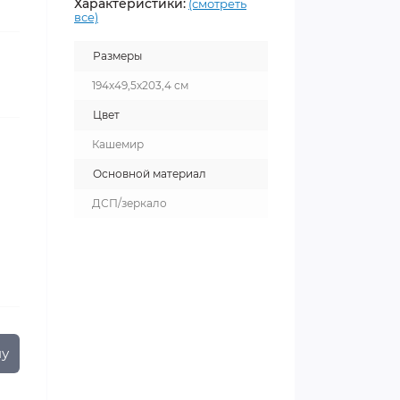
Характеристики:
(смотреть
все)
Размеры
194х49,5х203,4 см
Цвет
Кашемир
Основной материал
ДСП/зеркало
ну