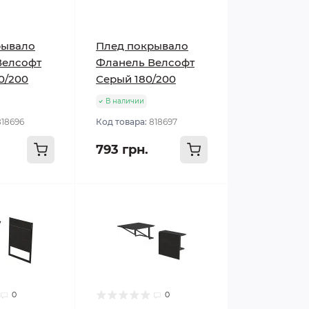
рывало
Плед покрывало
Велсофт
Фланель Велсофт
0/200
Серый 180/200
В наличии
818696
Код товара:
818697
793 грн.
0
0