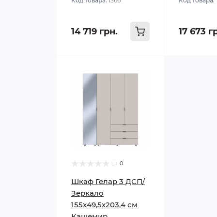
Код товара:
1366
Код товара:
14 719 грн.
17 673 г
0
Шкаф Гелар 3 ДСП/
Зеркало
155х49,5х203,4 см
Кашемир