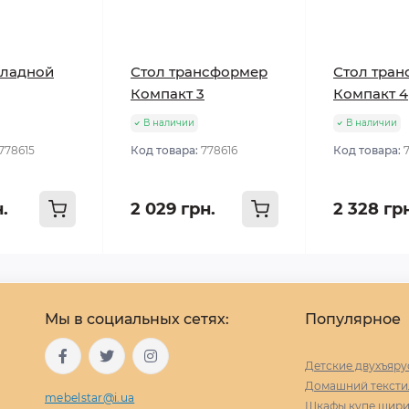
кладной
Стол трансформер
Стол тра
Компакт 3
Компакт 4
В наличии
В наличии
778615
Код товара:
778616
Код товара:
н.
2 029 грн.
2 328 гр
Мы в социальных сетях:
Популярное
Детские двухъяру
Домашний тексти
mebelstar@i.ua
Шкафы купе ширин