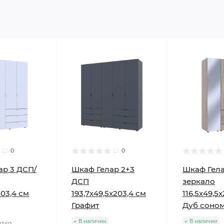
0
0
ар 3 ДСП/
Шкаф Гелар 2+3
Шкаф Гел
ДСП
зеркало
203,4 см
193,7х49,5х203,4 см
116,5х49,5
Графит
Дуб соно
В наличии
В наличии