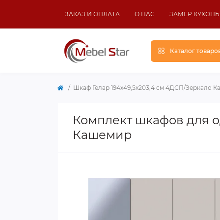
ЗАКАЗ И ОПЛАТА
О НАС
ЗАМЕР КУХОНЬ
Каталог товаро
Шкаф Гелар 194х49,5х203,4 см 4ДСП/Зеркало 
Комплект шкафов для о
Кашемир