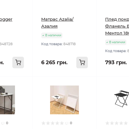
ogger
Матрас Azalia/
Плед пок
Азалия
Фланель 
Ментол 18
В наличии
В наличии
848728
Код товара:
848718
Код товара:
н.
6 265 грн.
793 грн.
0
0