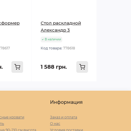
нсформер
Стол раскладной
Александр 3
В наличии
778617
Код товара:
778618
н.
1 588 грн.
Информация
сные кровати
Заказ и оплата
ль
О нас
а 90-210 cм высота
Условия поставки