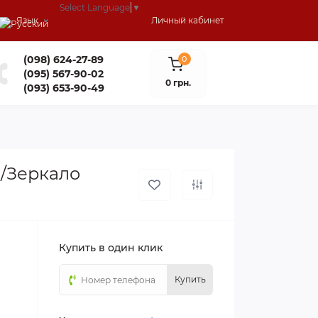
Select Language
▼
Язык
Личный кабинет
(098) 624-27-89
0
(095) 567-90-02
0 грн.
(093) 653-90-49
П/Зеркало
Купить в один клик
Купить