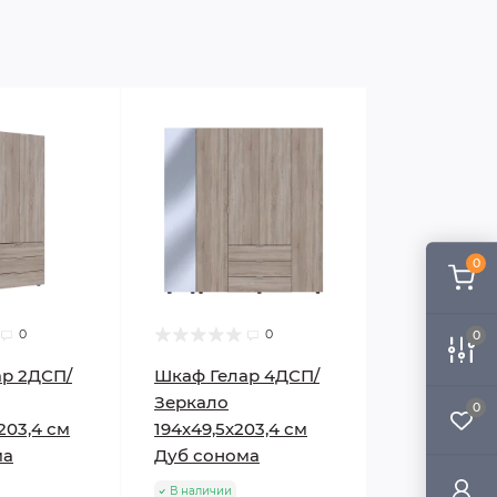
0
0
0
0
ар 2ДСП/
Шкаф Гелар 4ДСП/
Зеркало
0
х203,4 см
194х49,5х203,4 см
ма
Дуб сонома
В наличии