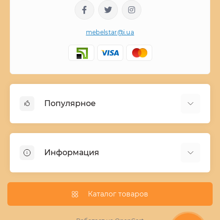
mebelstar@i.ua
Популярное
Детские двухъярусные кровати
Домашний текстиль
Информация
Шкафы купе ширина 90-210 cм высота 220 cм
Комоды из дерева
Заказ и оплата
Кухни
О нас
Каталог товаров
Кровати
Условия поставки мебели