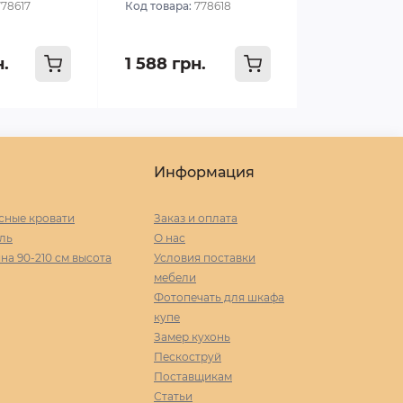
778617
Код товара:
778618
н.
1 588 грн.
Информация
сные кровати
Заказ и оплата
ль
О нас
а 90-210 cм высота
Условия поставки
мебели
Фотопечать для шкафа
купе
Замер кухонь
Пескоструй
Поставщикам
Статьи