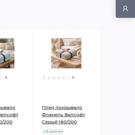
0
0
рывало
Плед покрывало
Велсофт
Фланель Велсофт
0/200
Серый 180/200
В наличии