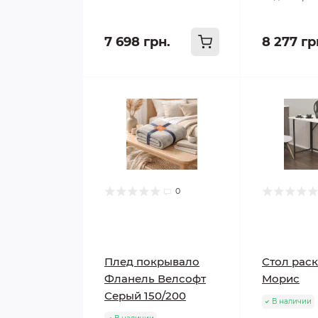
7 698 грн.
8 277 гр
0
Плед покрывало
Стол рас
Фланель Велсофт
Морис
Серый 150/200
В наличии