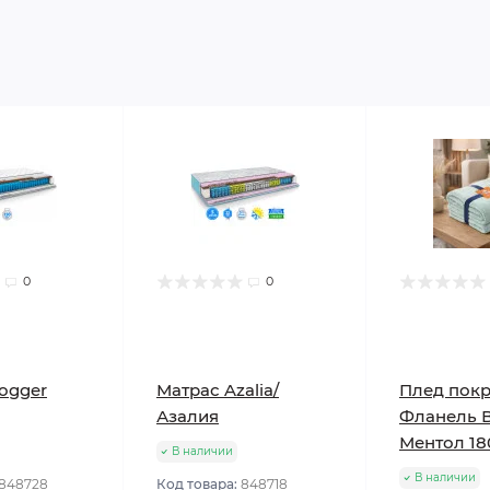
0
0
ogger
Матрас Azalia/
Плед пок
Азалия
Фланель 
Ментол 18
В наличии
В наличии
848728
Код товара:
848718