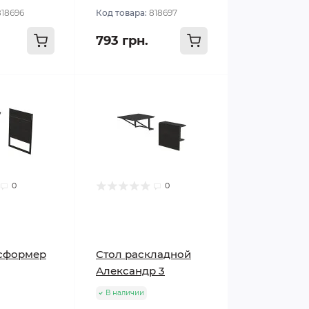
818696
Код товара:
818697
793 грн.
0
0
нсформер
Стол раскладной
Александр 3
В наличии