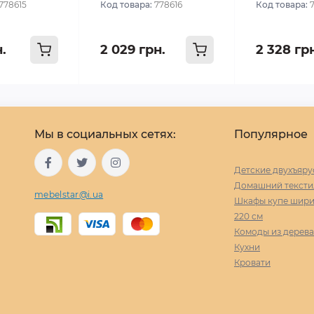
778615
Код товара:
778616
Код товара:
н.
2 029 грн.
2 328 гр
Мы в социальных сетях:
Популярное
Детские двухъяру
Домашний тексти
mebelstar@i.ua
Шкафы купе ширин
220 cм
Комоды из дерева
Кухни
Кровати