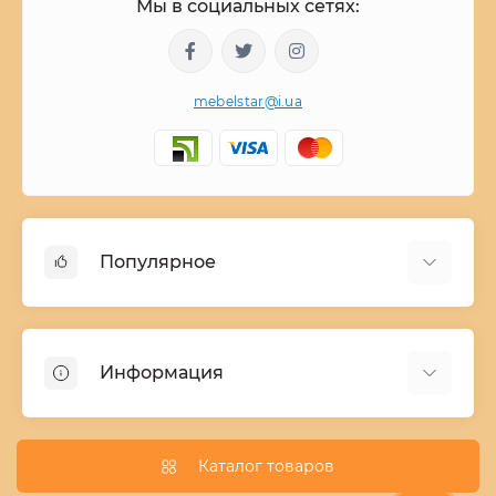
Мы в социальных сетях:
mebelstar@i.ua
Популярное
Детские двухъярусные кровати
Домашний текстиль
Информация
Шкафы купе ширина 90-210 cм высота 220 cм
Комоды из дерева
Заказ и оплата
Кухни
О нас
Каталог товаров
Кровати
Условия поставки мебели