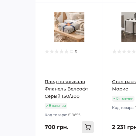
0
Плед покрывало
Стол рас
Фланель Велсофт
Морис
Серый 150/200
В наличии
В наличии
Код товара:
Код товара:
818695
700 грн.
2 231 гр