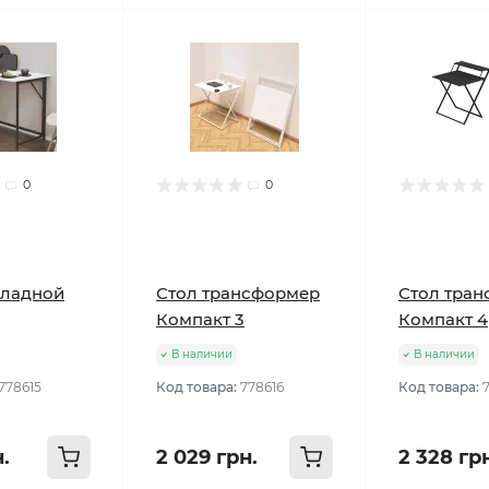
0
0
кладной
Стол трансформер
Стол тра
Компакт 3
Компакт 4
В наличии
В наличии
778615
Код товара:
778616
Код товара:
н.
2 029 грн.
2 328 гр