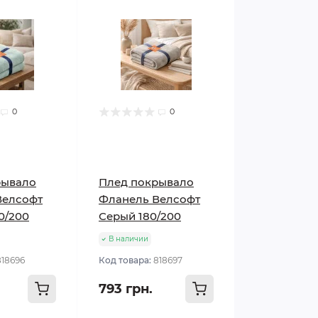
0
0
рывало
Плед покрывало
Велсофт
Фланель Велсофт
0/200
Серый 180/200
В наличии
818696
Код товара:
818697
793 грн.