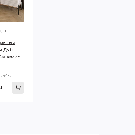
0
крытый
см Дуб
Кашемир
424432
н.