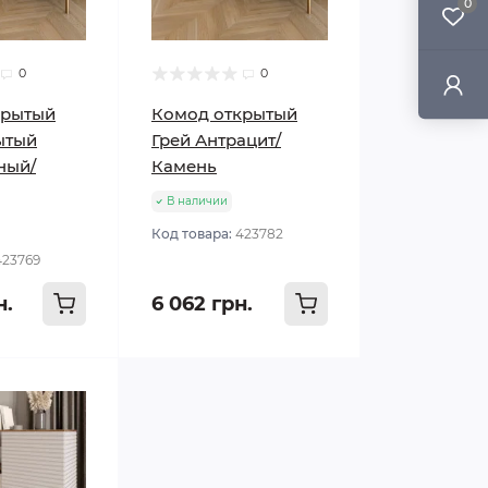
0
0
0
крытый
Комод открытый
ытый
Грей Антрацит/
ный/
Камень
В наличии
Код товара:
423782
423769
н.
6 062 грн.