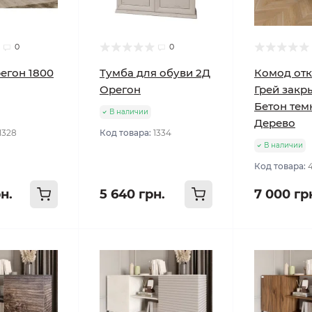
0
0
егон 1800
Тумба для обуви 2Д
Комод от
Орегон
Грей закр
Бетон тем
В наличии
Дерево
1328
Код товара:
1334
В наличии
Код товара:
рн.
5 640 грн.
7 000 гр