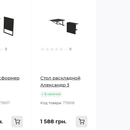
0
0
нсформер
Стол раскладной
Александр 3
В наличии
778617
Код товара:
778618
н.
1 588 грн.