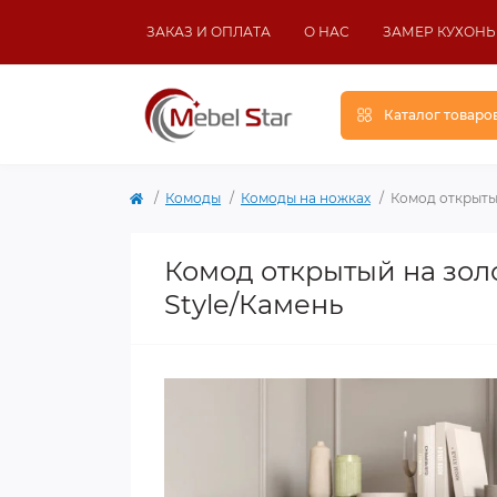
ЗАКАЗ И ОПЛАТА
О НАС
ЗАМЕР КУХОНЬ
Каталог товаро
Комоды
Комоды на ножках
Комод открыты
Комод открытый на зол
Style/Камень