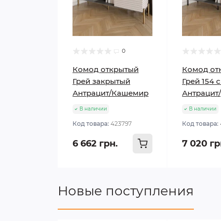
0
Комод открытый
Комод от
Грей закрытый
Грей 154 
Антрацит/Кашемир
Антрацит
В наличии
В наличии
Код товара:
423797
Код товара:
6 662 грн.
7 020 гр
Новые поступления