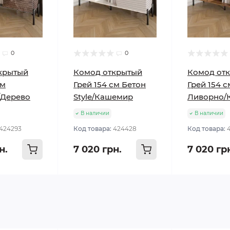
0
0
крытый
Комод открытый
Комод от
см
Грей 154 см Бетон
Грей 154 
/Дерево
Style/Кашемир
Ливорно/
В наличии
В наличии
424293
Код товара:
424428
Код товара:
н.
7 020 грн.
7 020 гр