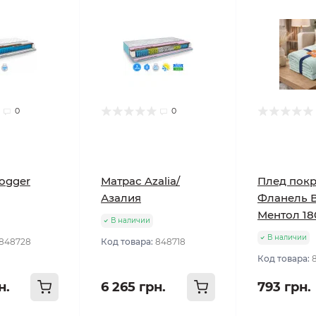
0
0
ogger
Матрас Azalia/
Плед пок
Азалия
Фланель 
Ментол 18
В наличии
В наличии
848728
Код товара:
848718
Код товара:
н.
6 265 грн.
793 грн.