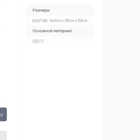
Размеры
(ШxГxВ): 140см x 38см x 93см
Основной материал
ЛДСП
ну