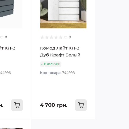
0
0
т КЛ-3
Комод Лайт КЛ-3
Дуб Крафт Белый
В наличии
744996
Код товара:
744998
н.
4 700 грн.