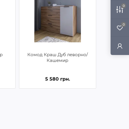
0
0
р
Комод Краш Дуб леворно/
Кашемир
5 580 грн.