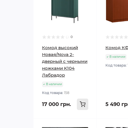
0
Комод высокий
Комод К
Новая/Nova 2-
В наличии
дверный с черными
Код товара:
ножками K104
Лабрадор
В наличии
Код товара:
158
17 000 грн.
5 490 гр