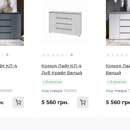
0
0
йт КЛ-4
Комод Лайт КЛ-4
Комод Лай
Дуб Крафт Белый
Белый
В наличии
В наличии
745000
Код товара:
745002
Код товара:
н.
5 560 грн.
5 560 гр