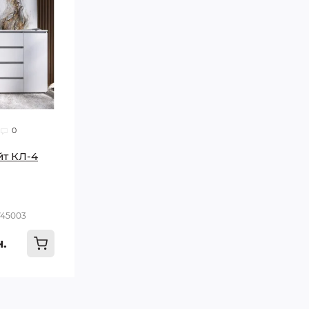
0
т КЛ-4
745003
н.