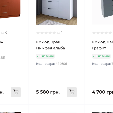
0
1
Ф4
Комод Краш
Комод Лай
Нимфея альба
Графит
В наличии
В наличии
1551
Код товара:
424606
Код товара:
н.
5 580 грн.
4 700 гр