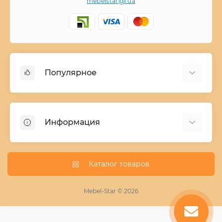
mebelstar@i.ua
Популярное
Детские двухъярусные кровати
Домашний текстиль
Информация
Шкафы купе ширина 90-210 cм высота 220 cм
Комоды из дерева
Заказ и оплата
Кухни
О нас
Каталог товаров
Кровати
Условия поставки мебели
Фотопечать для шкафа купе
Mebel-Star © 2026
Замер кухонь
Пескоструй