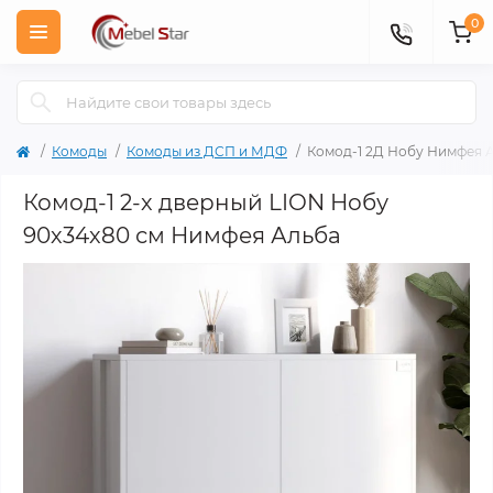
0
Комоды
Комоды из ДСП и МДФ
Комод-1 2Д Нобу Нимфея 
Комод-1 2-х дверный LION Нобу
90х34х80 см Нимфея Альба