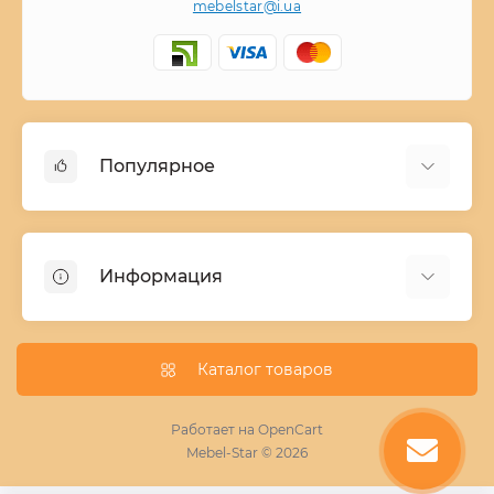
mebelstar@i.ua
Популярное
Детские двухъярусные кровати
Домашний текстиль
Информация
Шкафы купе ширина 90-210 cм высота 220 cм
Комоды из дерева
Заказ и оплата
Кухни
О нас
Каталог товаров
Кровати
Условия поставки мебели
Фотопечать для шкафа купе
Работает на
OpenCart
Mebel-Star © 2026
Замер кухонь
Пескоструй