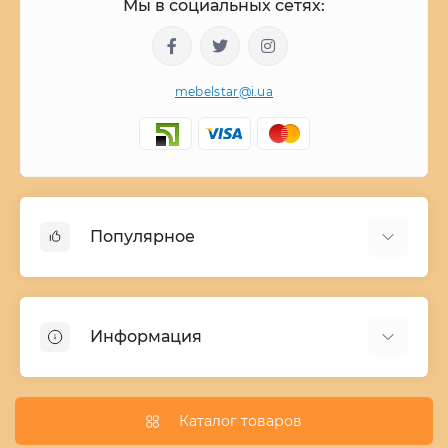
Мы в социальных сетях:
mebelstar@i.ua
Популярное
Детские двухъярусные кровати
Домашний текстиль
Информация
Шкафы купе ширина 90-210 cм высота 220 cм
Комоды из дерева
Заказ и оплата
Кухни
О нас
Каталог товаров
Кровати
Условия поставки мебели